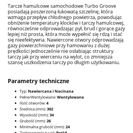
Tarcze hamulcowe samochodowe Turbo Groove
posiadają poszerzoną łukowatą szczelinę, która
wzmaga przepływ chłodnego powietrza, powodując
obniżenie temperatury klocków i tarczy hamulcowej,
równocześnie odprowadzając pył, brud i gorące gazy
lepiej niż prosta, która może wypełnić się rdzą i stać
się nieefektywna. Nawiercone otwory odprowadzają
gazy powierzchniowe przy hamowaniu z dużej
prędkości jednocześnie nie osłabiając struktury
tarczy jak przy wierceniu na wylot, co zmniejsza
szansę uszkodzenia tarczy po długim użytkowaniu.
Parametry techniczne
Typ:
Nawiercana i Nacinana
Pełne/Wentylowane:
Wentylowane
Ilość otworów:
4
Średnica (mm):
302
Wysokość (mm):
34
Grubość (mm):
26
Minimalna grubość (mm):
24
Zastosowanie na oś:
Przód