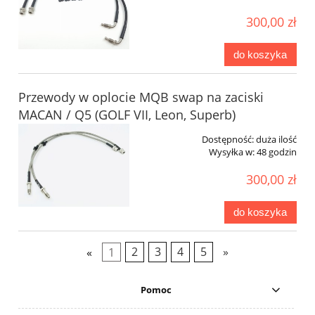
300,00 zł
do koszyka
Przewody w oplocie MQB swap na zaciski
MACAN / Q5 (GOLF VII, Leon, Superb)
Dostępność:
duża ilość
Wysyłka w:
48 godzin
300,00 zł
do koszyka
«
1
2
3
4
5
»
Pomoc