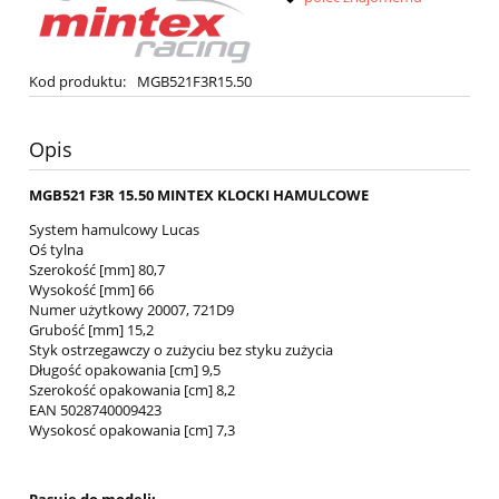
Kod produktu:
MGB521F3R15.50
Opis
MGB521 F3R 15.50 MINTEX KLOCKI HAMULCOWE
System hamulcowy Lucas
Oś tylna
Szerokość [mm] 80,7
Wysokość [mm] 66
Numer użytkowy 20007, 721D9
Grubość [mm] 15,2
Styk ostrzegawczy o zużyciu bez styku zużycia
Długość opakowania [cm] 9,5
Szerokość opakowania [cm] 8,2
EAN 5028740009423
Wysokosć opakowania [cm] 7,3
Pasuje do modeli: