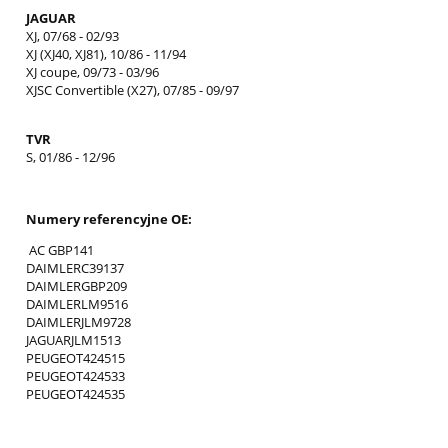
JAGUAR
XJ, 07/68 - 02/93
XJ (XJ40, XJ81), 10/86 - 11/94
XJ coupe, 09/73 - 03/96
XJSC Convertible (X27), 07/85 - 09/97
TVR
S, 01/86 - 12/96
Numery referencyjne OE:
AC GBP141
DAIMLERC39137
DAIMLERGBP209
DAIMLERLM9516
DAIMLERJLM9728
JAGUARJLM1513
PEUGEOT424515
PEUGEOT424533
PEUGEOT424535